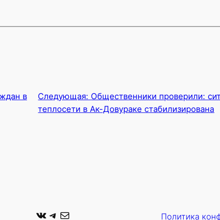
ждан в
Следующая:
Общественники проверили: си
теплосети в Ак-Довураке стабилизирована
ВКонтакте
Telegram
Почта
Политика кон