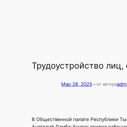
Трудоустройство лиц,
Мар 28, 2025
—
adm
от автора
В Общественной палате Республики Ты
Анатолий Дамба-Хуурак провел рабочу