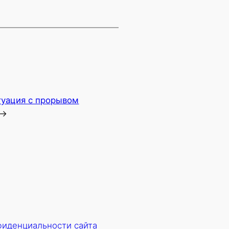
туация с прорывом
→
фиденциальности сайта