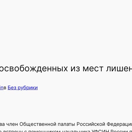
 освобожденных из мест лише
in
в
Без рубрики
ва член Общественной палаты Российской Федерации
ю встречу с помощником начальника УФСИН России 