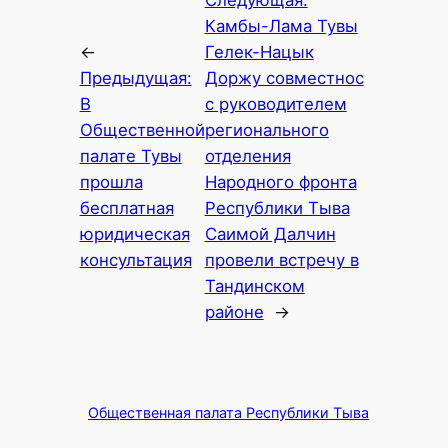
Следующая:
Камбы-Лама Тувы
←
Гелек-Нацык
Предыдущая:
Доржу совместнос
В
с руководителем
Общественной
регионального
палате Тувы
отделения
прошла
Народного фронта
бесплатная
Республики Тыва
юридическая
Саимой Далчин
консультация
провели встречу в
Тандинском
районе
→
Общественная палата Республики Тыва