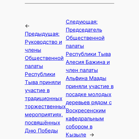
Следующая:
←
Председатель
Предыдущая:
Общественной
Руководство и
палаты
члены
Республики Тыва
Общественной
Алесия Бажина и
палаты
член палаты
Республики
Альфина Маады
Тыва приняли
приняли участие в
участие в
посадке молодых
традиционных
деревьев рядом с
торжественных
Воскресенским
мероприятиях,
кафедральным
посвящённых
собором в
Дню Победы
Кызыле
→