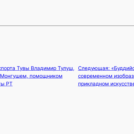
спорта Тувы Владимир Тулуш,
Следующая:
«Буддий
а-Монгушем, помощником
современном изобраз
ты РТ
прикладном искусств