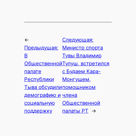
←
Следующая:
Предыдущая:
Министр спорта
В
Тувы Владимир
Общественной
Тулуш, встретился
палате
с Будаем Кара-
Республики
Монгушем,
Тыва обсудили
помощником
демографию и
члена
социальную
Общественной
поддержку
палаты РТ
→