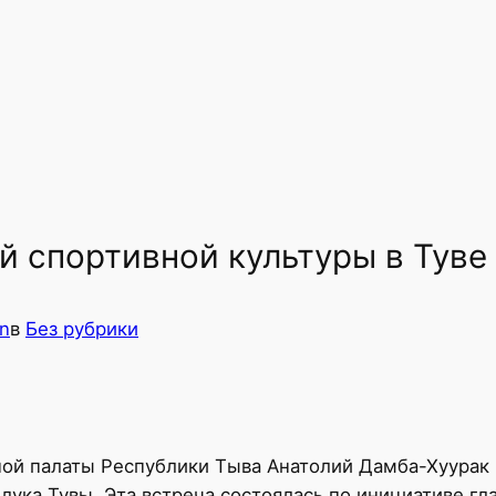
й спортивной культуры в Туве
n
в
Без рубрики
ой палаты Республики Тыва Анатолий Дамба-Хуурак 
ука Тувы. Эта встреча состоялась по инициативе гл