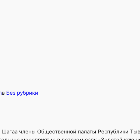
n
в
Без рубрики
 Шагаа члены Общественной палаты Республики Тыва
тельное мероприятие в детском саду «Золотой ключи