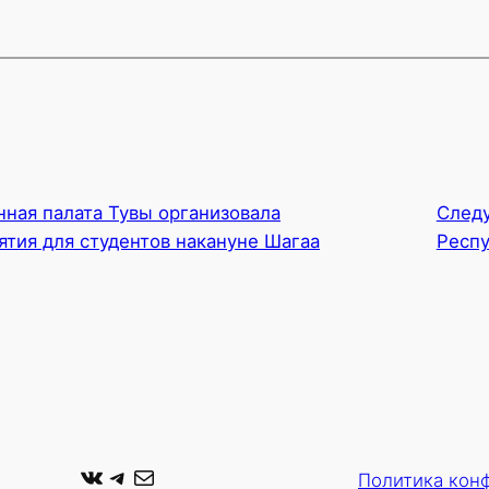
ная палата Тувы организовала
След
тия для студентов накануне Шагаа
Респу
ВКонтакте
Telegram
Почта
Политика кон