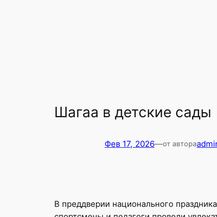
Шагаа в детские сады
Фев 17, 2026
—
admi
от автора
В преддверии национального праздника
спортсмены и педагоги провели увлека