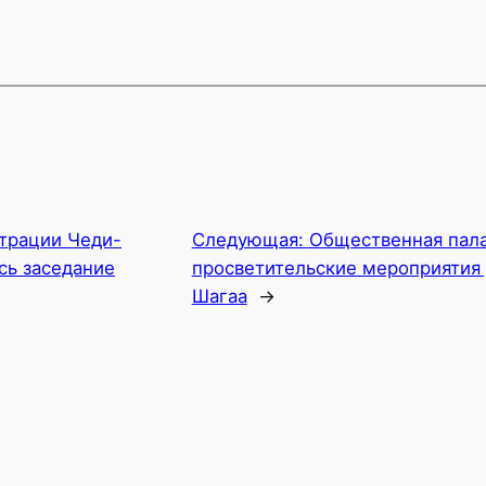
трации Чеди-
Следующая:
Общественная пала
сь заседание
просветительские мероприятия 
Шагаа
→