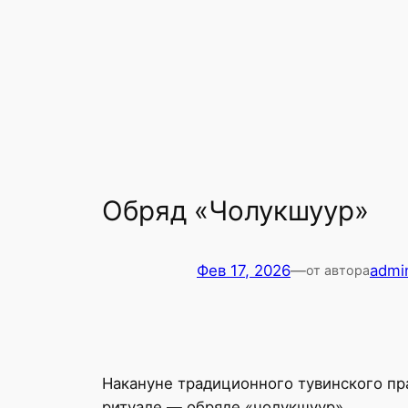
Обряд «Чолукшуур»
Фев 17, 2026
—
admi
от автора
Накануне традиционного тувинского пр
ритуале — обряде «чолукшуур».