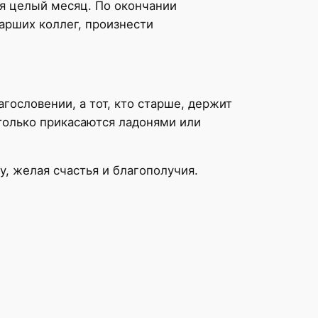
ся целый месяц. По окончании
арших коллег, произнести
агословении, а тот, кто старше, держит
 только прикасаются ладонями или
, желая счастья и благополучия.