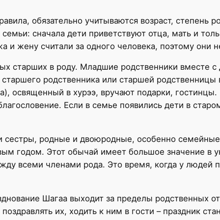
равила, обязательно учитываются возраст, степень р
емьи: сначала дети приветствуют отца, мать и толь
 и жену считали за одного человека, поэтому они не
ых старших в роду. Младшие родственники вместе с д
 старшего родственника или старшей родственницы в
), освященный в хурээ, вручают подарки, гостинцы. 
благословение. Если в семье появились дети в старо
 и сестры, родные и двоюродные, особенно семейные
Новым годом. Этот обычай имеет большое значение в 
ду всеми членами рода. Это время, когда у людей 
азднование Шагаа выходит за пределы родственных о
 поздравлять их, ходить к ним в гости – праздник ст