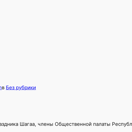
n
в
Без рубрики
аздника Шагаа, члены Общественной палаты Республ