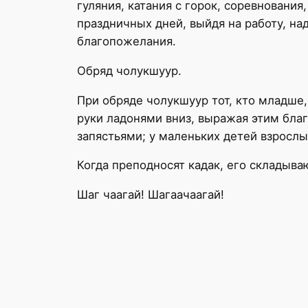
гуляния, катания с горок, соревнован
праздничных дней, выйдя на работу, на
благопожелания.
Обряд чолукшуур.
При обряде чолукшуур тот, кто младше, 
руки ладонями вниз, выражая этим бла
запястьями; у маленьких детей взросл
Когда преподносят кадак, его складыва
Шаг чаагай! Шагаачаагай!