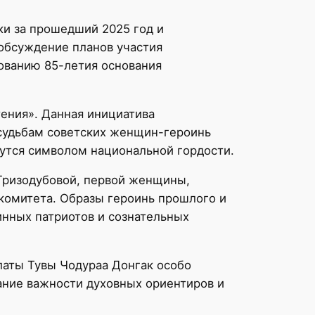
ки за прошедший 2025 год и
обсуждение планов участия
ованию 85-летия основания
ения». Данная инициатива
 судьбам советских женщин-героинь
нутся символом национальной гордости.
Гризодубовой, первой женщины,
комитета. Образы героинь прошлого и
инных патриотов и сознательных
латы Тувы Чодураа Донгак особо
ание важности духовных ориентиров и