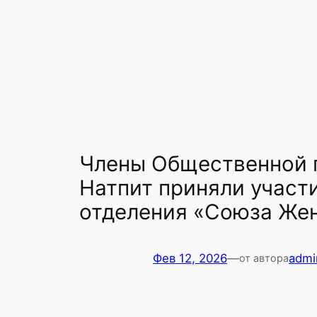
Члены Общественной п
Натпит приняли участ
отделения «Союза Же
Фев 12, 2026
—
admi
от автора