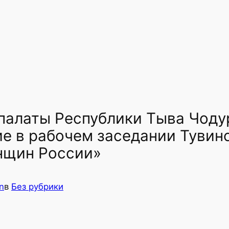
алаты Республики Тыва Чодур
ие в рабочем заседании Тувин
нщин России»
n
в
Без рубрики