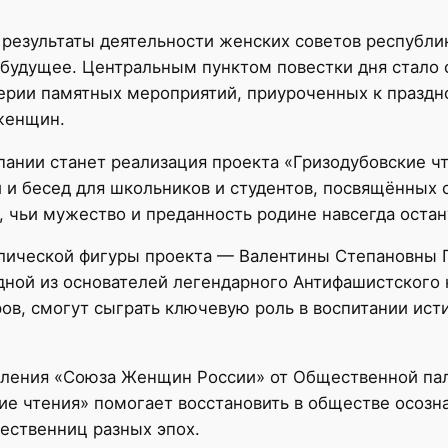
 результаты деятельности женских советов республи
будущее. Центральным пунктом повестки дня стало 
ерии памятных мероприятий, приуроченных к праздн
женщин.
ании станет реализация проекта «Гризодубовские чт
 и бесед для школьников и студентов, посвящённых
 чьи мужество и преданность родине навсегда оста
лической фигуры проекта — Валентины Степановны 
дной из основателей легендарного Антифашистского 
ов, смогут сыграть ключевую роль в воспитании ист
деления «Союза Женщин России» от Общественной па
кие чтения» помогает восстановить в обществе осозн
чественниц разных эпох.