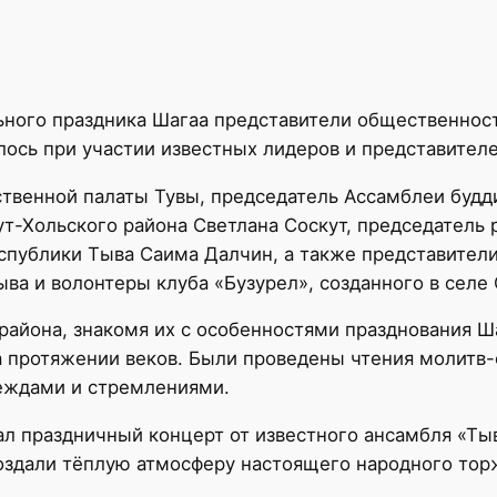
ного праздника Шагаа представители общественност
лось при участии известных лидеров и представител
твенной палаты Тувы, председатель Ассамблеи будд
т-Хольского района Светлана Соскут, председатель 
публики Тыва Саима Далчин, а также представители
а и волонтеры клуба «Бузурел», созданного в селе 
района, знакомя их с особенностями празднования Ша
а протяжении веков. Были проведены чтения молитв
еждами и стремлениями.
л праздничный концерт от известного ансамбля «Ты
создали тёплую атмосферу настоящего народного тор