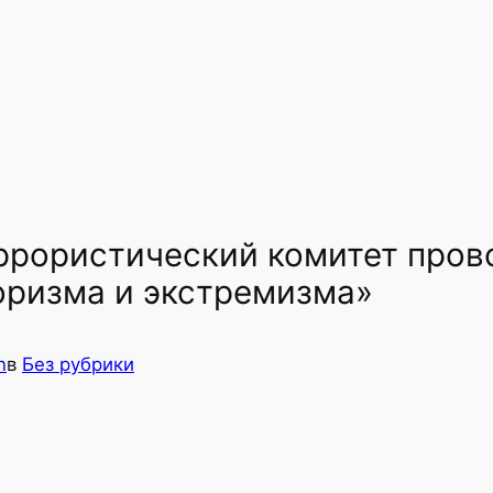
рористический комитет пров
оризма и экстремизма»
n
в
Без рубрики