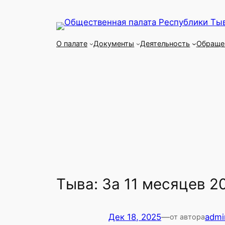
Перейти
к
содержимому
О палате
Документы
Деятельность
Обраще
Тыва: За 11 месяцев 2
Дек 18, 2025
—
admi
от автора