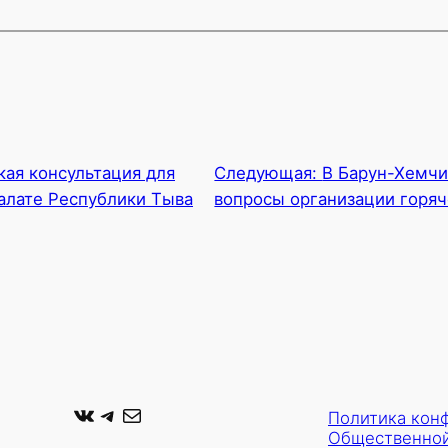
ая консультация для
Следующая:
В Барун-Хемчи
алате Республики Тыва
вопросы организации горяч
ВКонтакте
Telegram
Почта
Политика кон
Общественной