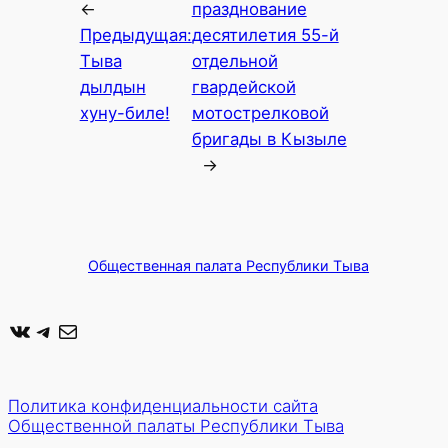
←
празднование
Предыдущая:
десятилетия 55-й
Тыва
отдельной
дылдын
гвардейской
хуну-биле!
мотострелковой
бригады в Кызыле
→
Общественная палата Республики Тыва
ВКонтакте
Telegram
Почта
Политика конфиденциальности сайта
Общественной палаты Республики Тыва