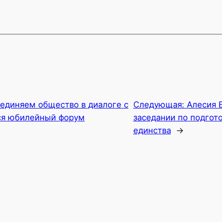
ъединяем общество в диалоге с
Следующая:
Алесия 
тся юбилейный форум
заседании по подгот
единства
→