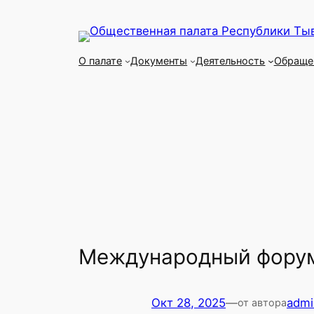
Перейти
к
содержимому
О палате
Документы
Деятельность
Обраще
Международный фору
Окт 28, 2025
—
admi
от автора