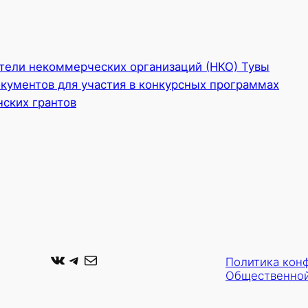
тели некоммерческих организаций (НКО) Тувы
кументов для участия в конкурсных программах
ских грантов
ВКонтакте
Telegram
Почта
Политика кон
Общественной