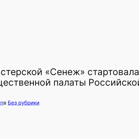
мастерской «Сенеж» стартовал
щественной палаты Российско
in
в
Без рубрики