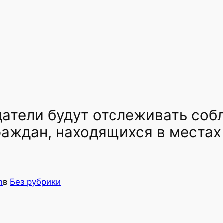
атели будут отслеживать соб
раждан, находящихся в местах
n
в
Без рубрики