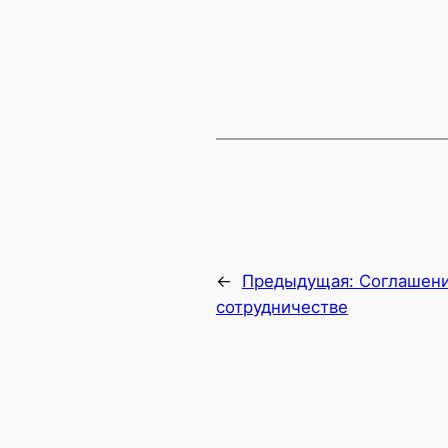
←
Предыдущая:
Cоглашени
cотрудничестве