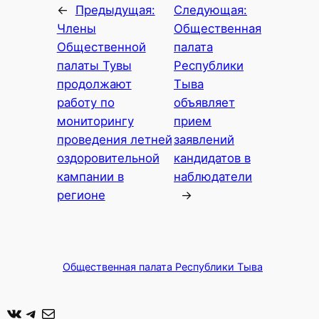
←
Предыдущая:
Следующая:
Члены
Общественная
Общественной
палата
палаты Тувы
Республики
продолжают
Тыва
работу по
объявляет
мониторингу
прием
проведения летней
заявлений
оздоровительной
кандидатов в
кампании в
наблюдатели
регионе
→
Общественная палата Республики Тыва
ВКонтакте
Telegram
Почта