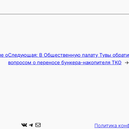
е о
Следующая:
В Общественную палату Тувы обрати
вопросом о переносе бункера-накопителя ТКО
ВКонтакте
Telegram
Почта
Политика кон