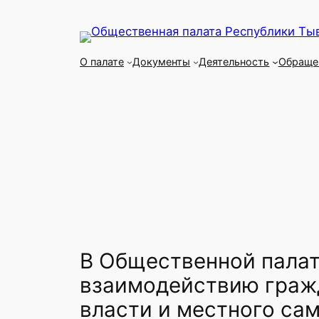
Перейти
к
содержимому
О палате
Документы
Деятельность
Обраще
В Общественной палат
взаимодействию гражд
власти и местного са