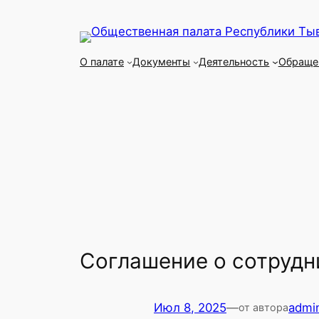
Перейти
к
содержимому
О палате
Документы
Деятельность
Обраще
Соглашение о сотрудн
Июл 8, 2025
—
admi
от автора