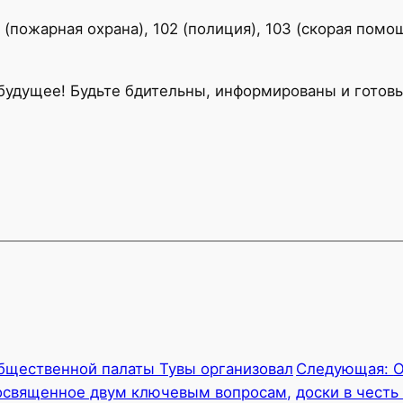
(пожарная охрана), 102 (полиция), 103 (скорая помо
удущее! Будьте бдительны, информированы и готовы
бщественной палаты Тувы организовал
Следующая:
О
посвященное двум ключевым вопросам,
доски в чест