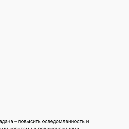
адача – повысить осведомленность и
ными советами и рекомендациями,