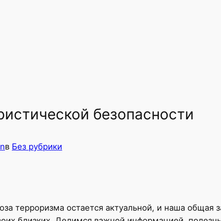
ристической безопасности
in
в
Без рубрики
оза терроризма остается актуальной, и наша общая з
своих близких. Делимся важной информацией, полез