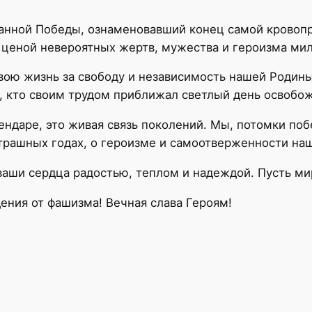
анной Победы, ознаменовавший конец самой кровопр
 ценой невероятных жертв, мужества и героизма ми
свою жизнь за свободу и независимость нашей Родины
ся, кто своим трудом приближал светлый день освобо
лендаре, это живая связь поколений. Мы, потомки поб
страшных годах, о героизме и самоотверженности наш
ваши сердца радостью, теплом и надеждой. Пусть ми
ния от фашизма! Вечная слава Героям!