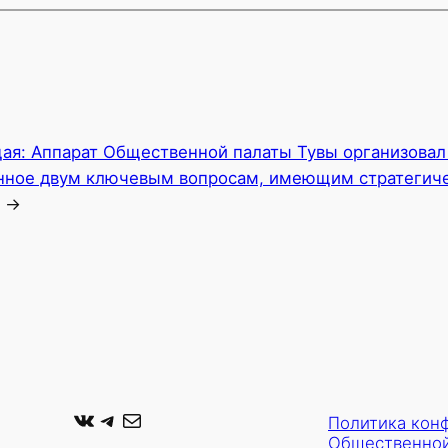
ая:
Аппарат Общественной палаты Тувы организовал 
ное двум ключевым вопросам, имеющим стратегиче
→
ВКонтакте
Telegram
Почта
Политика кон
Общественной