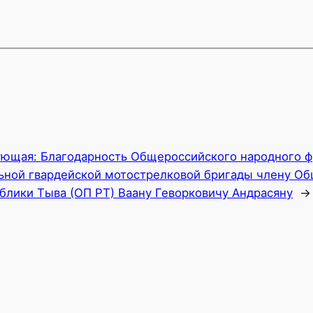
ующая:
Благодарность Общероссийского народного ф
ьной гвардейской мотострелковой бригады члену О
блики Тыва (ОП РТ) Ваану Геворковичу Андрасяну
→