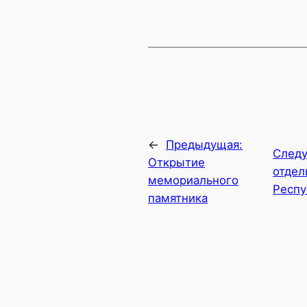
←
Предыдущая:
След
Открытие
отдел
мемориального
Респу
памятника