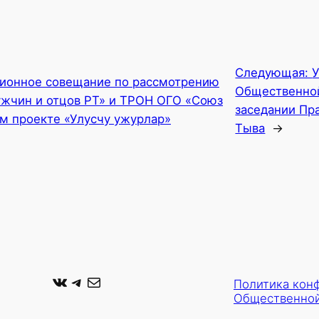
Следующая:
У
ионное совещание по рассмотрению
Общественной
жчин и отцов РТ» и ТРОН ОГО «Союз
заседании Пр
м проекте «Улусчу ужурлар»
Тыва
→
ВКонтакте
Telegram
Почта
Политика кон
Общественной