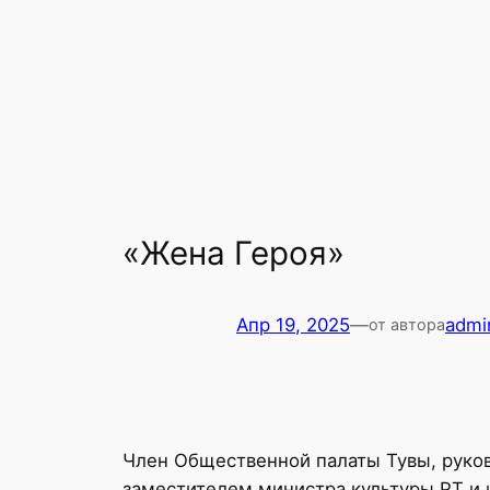
«Жена Героя»
Апр 19, 2025
—
admi
от автора
Член Общественной палаты Тувы, руко
заместителем министра культуры РТ и