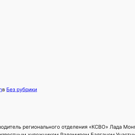
n
в
Без рубрики
водитель регионального отделения «КСВО» Лада Мон
 известным художником Радомиром Балганом.Участни