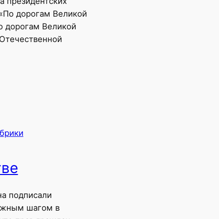
а президентских
 «По дорогам Великой
о дорогам Великой
 Отечественной
убрики
тве
на подписали
важным шагом в