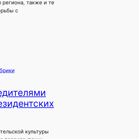
 региона, также и те
орьбы с
убрики
едителями
езидентских
тельской культуры