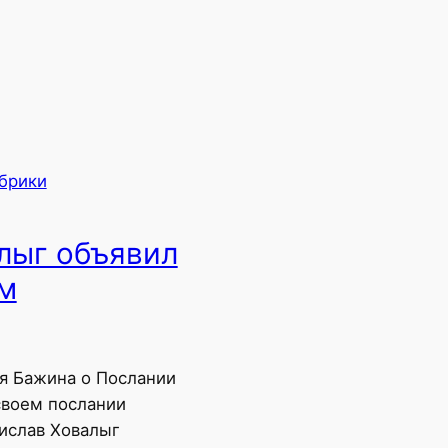
убрики
лыг объявил
ом
я Бажина о Послании
своем послании
ислав Ховалыг