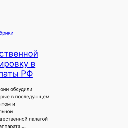
убрики
ственной
ировку в
латы РФ
они обсудили
орые в последующем
ытом и
льной
щественной палатой
аппарата,…