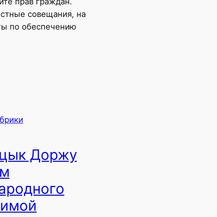
ите прав граждан.
стные совещания, на
оты по обеспечению
убрики
ацык Доржу
ем
Народного
аимой