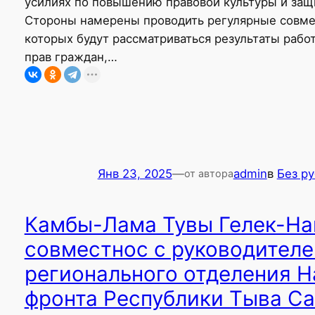
усилиях по повышению правовой культуры и защ
Стороны намерены проводить регулярные совме
которых будут рассматриваться результаты раб
прав граждан,…
Янв 23, 2025
—
admin
в
Без р
от автора
Камбы-Лама Тувы Гелек-Н
совместнос с руководител
регионального отделения 
фронта Республики Тыва С