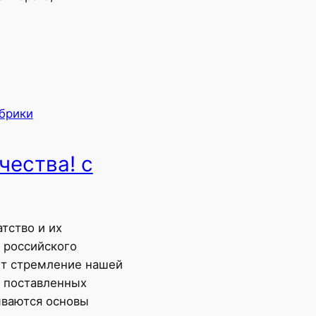
убрики
чества! с
тство и их
 российского
ет стремление нашей
ю поставленных
ываются основы