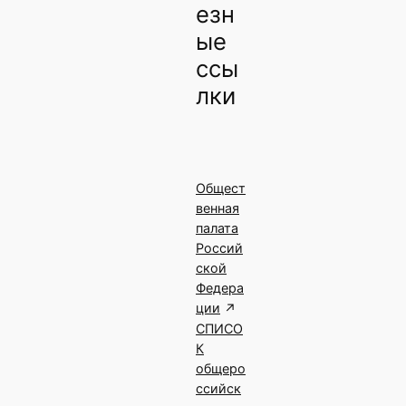
езн
ые
ссы
лки
Общест
венная
палата
Россий
ской
Федера
ции
СПИСО
К
общеро
ссийск