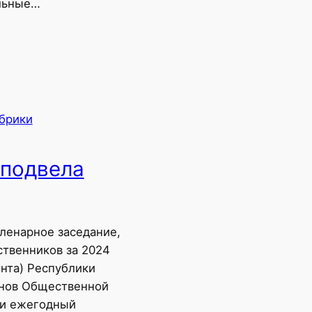
льные…
убрики
 подвела
ленарное заседание,
твенников за 2024
нта) Республики
енов Общественной
ли ежегодный